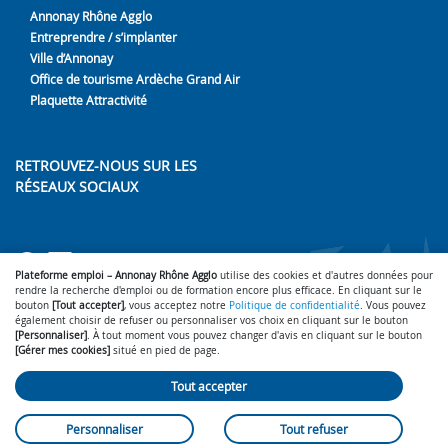
Annonay Rhône Agglo
Entreprendre / s’implanter
Ville d’Annonay
Office de tourisme Ardèche Grand Air
Plaquette Attractivité
RETROUVEZ-NOUS SUR LES
RÉSEAUX SOCIAUX
Lien vers notre page Facebook
Lien vers notre page LinkedIn
Lien vers notre page Youtub
Plateforme emploi – Annonay Rhône Agglo
utilise des cookies et d'autres données pour
rendre la recherche d'emploi ou de formation encore plus efficace. En cliquant sur le
bouton
[Tout accepter]
, vous acceptez notre
Politique de confidentialité
. Vous pouvez
également choisir de refuser ou personnaliser vos choix en cliquant sur le bouton
[Personnaliser]
. À tout moment vous pouvez changer d'avis en cliquant sur le bouton
Accessibilité : partiellement conforme
Gérer mes cookies
-
-
[Gérer mes cookies]
situé en pied de page.
Mentions légales
Politique de confidentialité
Nous contacter
-
-
- ©
2026
SmartForum
Tout accepter
Personnaliser
Tout refuser
Plateforme emploi propulsée par