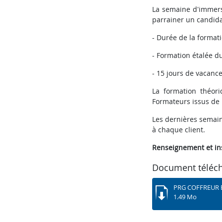
La semaine d'immersi
parrainer un candida
- Durée de la formati
- Formation étalée d
- 15 jours de vacanc
La formation théori
Formateurs issus de
Les dernières semain
à chaque client.
Renseignement et in
Document téléc
PRG COFFREUR 
1.49 Mo