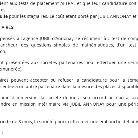
ndent aux tests de placement AFTRAL et que leur candidature soit
res.
tuite
pour les stagiaires. Le coût étant porté par JUBIL ANNONAY e
IAIRES:
spensés à l'agence JUBIL d'Annonay se résument à : test de com
bancheur, des questions simples de mathématiques, d'un test 
ion.
nt présentées aux sociétés partenaires pour effectuer une sem
rémunérée).
aires peuvent accepter ou refuser la candidature pour la sem
sentée à un autre partenaire dans la mesure des places disponibl
aine d'immersion, la société donnera son accord ou non à sout
rendre en mission intérimaire via JUBIL ANNONAY pour une péri
riode de 8 mois, la société pourra effectuer une embauche définiti
 :