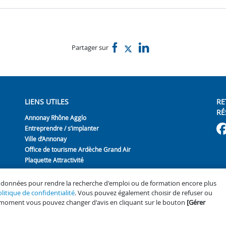
Partager sur
LIENS UTILES
RE
RÉ
Annonay Rhône Agglo
Entreprendre / s’implanter
Ville d’Annonay
Office de tourisme Ardèche Grand Air
Plaquette Attractivité
es données pour rendre la recherche d'emploi ou de formation encore plus
litique de confidentialité
. Vous pouvez également choisir de refuser ou
orme
Gérer mes cookies
Mentions légales
Politique de confidentialité
No
-
-
-
-
t moment vous pouvez changer d'avis en cliquant sur le bouton
[Gérer
ateforme emploi propulsée par
un service du groupe
Hellow