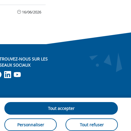
16/06/2026
TROUVEZ-NOUS SUR LES
SEAUX SOCIAUX
Lien vers notre page Facebook
Lien vers notre page LinkedIn
Lien vers notre page Youtube
Tout accepter
us contacter
- © 2026
SmartForum
Personnaliser
Tout refuser
ork