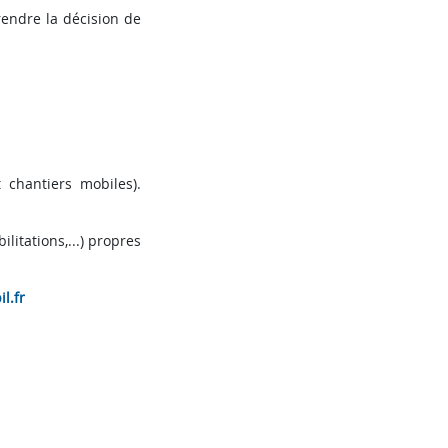
rendre la décision de
 chantiers mobiles).
itations,...) propres
l.fr