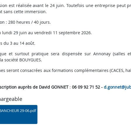
on est réalisée avant le 24 juin. Toutefois une entreprise peut p
t sans cette immersion.
on : 280 heures / 40 jours.
u lundi 29 juin au vendredi 11 septembre 2026.
es du 3 au 14 août.
que et surtout pratique sera dispensée sur Annonay (salles et
 la société BOUYGUES.
es seront consacrées aux formations complémentaires (CACES, habil
scription auprès de David GONNET
:
06 09 92 71 52 -
d.gonnet@jubi
hargeable
BANCHEUR 29-06.pdf