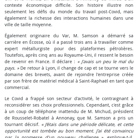
contexte économique difficile. Son histoire illustre non
seulement les défis du monde du travail post-Covid, mais
également la richesse des interactions humaines dans une
ville de taille moyenne.
Également originaire du Var, M. Samson a démarré sa
carrière en Écosse, où il a passé trois ans à travailler comme
expert métallurgiste pour des plateformes pétrolières.
Toutefois, après cinq ans au Royaume-Uni, il ressent le besoin
de revenir en France. Il déclare :
« J'avais un peu le mal du
pays. »
De retour à Lyon, il change de cap et se tourne vers le
domaine des brevets, avant de rejoindre l'entreprise créée
par son frère de matériel médical à Saint-Raphaël en tant que
commercial.
Le Covid a frappé son secteur d'activité, le contraignant à
reconsidérer ses choix professionnels. Cependant, c'est grâce
à un coup de téléphone inattendu de M. Michud, président
de Rousselet-Robatel à Annonay, que M. Samson a pris un
tournant décisif.
« J’étais dans une période délicate, et cette
opportunité est tombée au bon moment. J'ai été convaincu
par la promesse d'un nouveau challenge »
, explique-t-il.