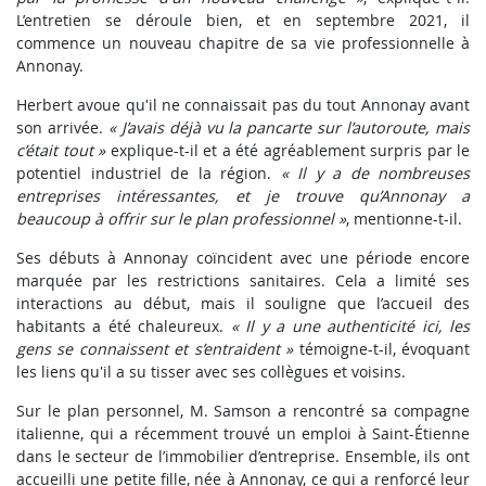
L’entretien se déroule bien, et en septembre 2021, il
commence un nouveau chapitre de sa vie professionnelle à
Annonay.
Herbert avoue qu'il ne connaissait pas du tout Annonay avant
son arrivée.
« J’avais déjà vu la pancarte sur l’autoroute, mais
c’était tout »
explique-t-il et a été agréablement surpris par le
potentiel industriel de la région.
« Il y a de nombreuses
entreprises intéressantes, et je trouve qu’Annonay a
beaucoup à offrir sur le plan professionnel »
, mentionne-t-il.
Ses débuts à Annonay coïncident avec une période encore
marquée par les restrictions sanitaires. Cela a limité ses
interactions au début, mais il souligne que l’accueil des
habitants a été chaleureux.
« Il y a une authenticité ici, les
gens se connaissent et s’entraident »
témoigne-t-il, évoquant
les liens qu'il a su tisser avec ses collègues et voisins.
Sur le plan personnel, M. Samson a rencontré sa compagne
italienne, qui a récemment trouvé un emploi à Saint-Étienne
dans le secteur de l’immobilier d’entreprise. Ensemble, ils ont
accueilli une petite fille, née à Annonay, ce qui a renforcé leur