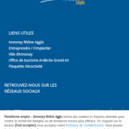
LIENS UTILES
Annonay Rhône Agglo
Entreprendre / s’implanter
Ville d’Annonay
Office de tourisme Ardèche Grand Air
Plaquette Attractivité
RETROUVEZ-NOUS SUR LES
RÉSEAUX SOCIAUX
Lien vers notre page Facebook
Lien vers notre page LinkedIn
Lien vers notre page Youtub
Plateforme emploi – Annonay Rhône Agglo
utilise des cookies et d'autres données pour
rendre la recherche d'emploi ou de formation encore plus efficace. En cliquant sur le
bouton
[Tout accepter]
, vous acceptez notre
Politique de confidentialité
. Vous pouvez